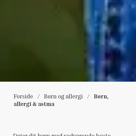
Børn,
Forside
/
Børn og allergi
/
allergi & astma
Døjer dit barn med vedvarende hoste,