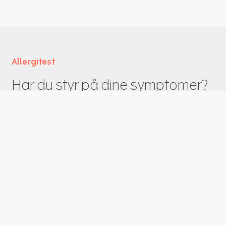
Allergitest
Har du styr på dine symptomer?
Er du påvirket af luftvejsallergier? Hvor godt har
du styr på dine symptomer? Tag denne korte
allergitest og bliv klogere på dine symptomer.
BEMÆRK VENLIGST, AT DENNE TEST IKKE KAN
ERSTATTE EN SAMTALE MED DIN LÆGE