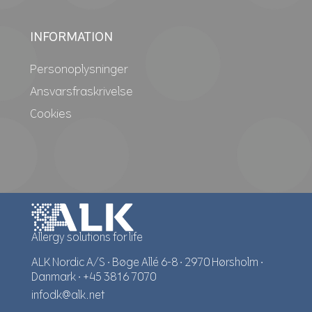
INFORMATION
Personoplysninger
Ansvarsfraskrivelse
Cookies
Allergy solutions for life
ALK Nordic A/S
∙
Bøge Allé 6-8
∙
2970 Hørsholm
∙
Danmark
∙
+45 3816 7070
infodk@alk.net