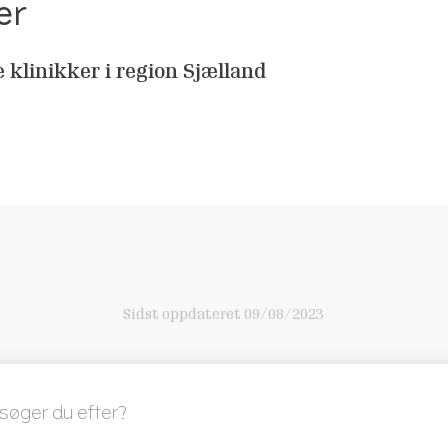
er
e klinikker i region Sjælland
Sidst oppdateret
09/08/2023