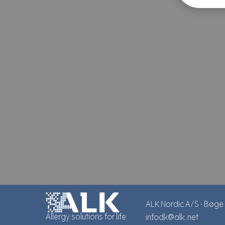
ALK Nordic A/S
∙
Bøge 
Allergy solutions for life
infodk@alk.net