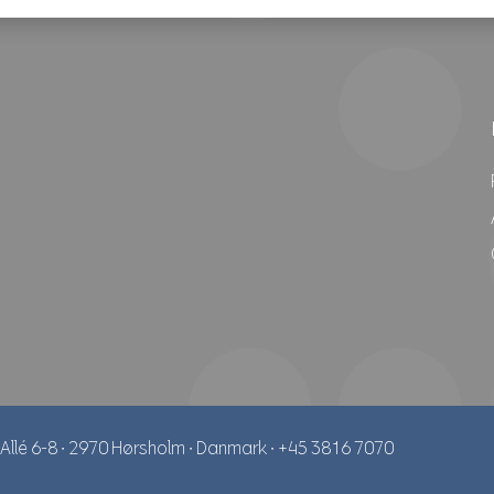
Allé 6-8
∙
2970 Hørsholm
∙
Danmark
∙
+45 3816 7070