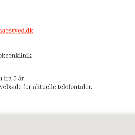
naestved.dk
Voksenklinik
 fra 5 år.
ebside for aktuelle telefontider.