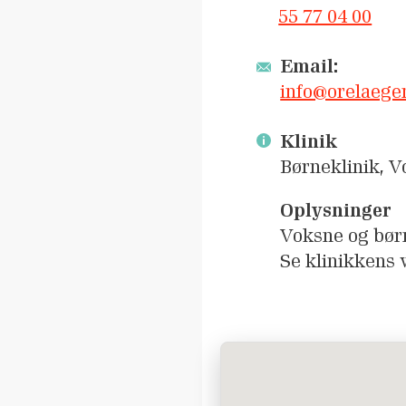
55 77 04 00
Email:
info@orelaege
Klinik
Børneklinik, 
Oplysninger
Voksne og børn
Se klinikkens w