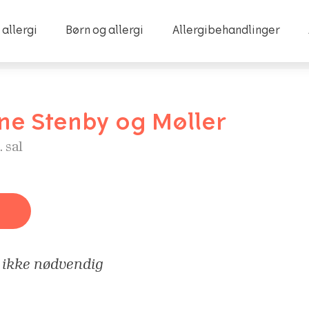
 allergi
Børn og allergi
Allergibehandlinger
e Stenby og Møller
. sal
r ikke nødvendig