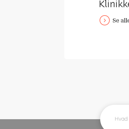
Klinikk
Se all