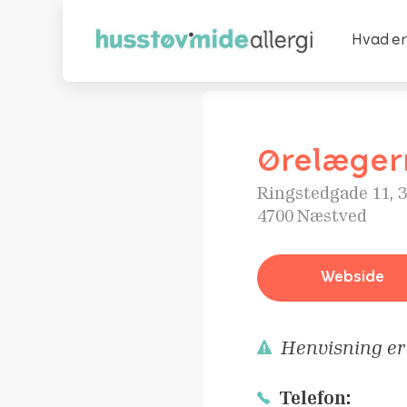
Hvad er
Ørelægern
Ringstedgade 11, 3
4700 Næstved
Webside
Henvisning e
Telefon: